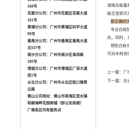
海珠白蚁备
168号
花都分公司：广州市花都区花都大道
缺乏连锁灭
101号
那正确的
黄埔分公司：广州市黄埔区科学大道
专业白蚁防
99号
杀。同时，
番禺分公司：广州市番禺区番禺大道
预防白蚁也
北537号
可对木材进
南沙分公司：广州市南沙区海滨路
185号
增城分公司：广州市增城区广深大道
上一篇：
广
西1号
下一篇：
白
从化分公司：广州市从化区街口镇青
云路
佛山公司地址：佛山市南海区里水镇
和顺海畔花园商铺（即公安局侧）
广佛各区均有服务点