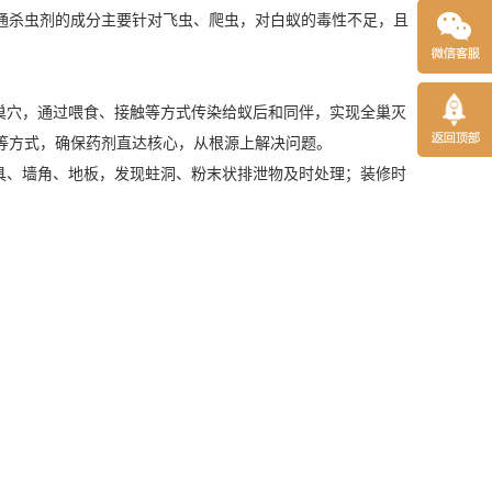
通杀虫剂的成分主要针对飞虫、爬虫，对白蚁的毒性不足，且
巢穴，通过喂食、接触等方式传染给蚁后和同伴，实现全巢灭
等方式，确保药剂直达核心，从根源上解决问题。
具、墙角、地板，发现蛀洞、粉末状
排泄物
及时处理；装修时