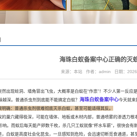
闻
海珠白蚁备案中心正确的灭
来源：本站
作者：admin
日期：2026/
然出现蛀洞、墙角冒出飞虫，大概率是白蚁在“作祟”！不少人第一反应是
海珠白蚁备案中心
躲越深。普通杀虫剂到底能不能搞定白蚁？
今天就来
很明确：普通杀虫剂很难彻底灭杀白蚁，甚至可能适得其反。
的巢穴藏得极深，可能在墙体、地板或木材内部，普通喷雾的渗透力根
影响。而蚁后每天能产卵数千枚，杀几只工蚁就像“杯水车薪”，很快会有
，白蚁是高度社会化昆虫，一旦感知到危险，会迅速切断觅食通道，甚