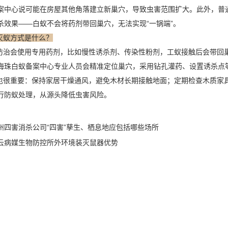
案中心说可能在房屋其他角落建立新巢穴，导致虫害范围扩大。此外，普
杀效果——白蚁不会将药剂带回巢穴，无法实现“一锅端”。
灭蚁方式是什么？
治会使用专用药剂，比如慢性
诱杀剂
、传染性粉剂，工蚁接触后会带回
海珠白蚁备案中心专业人员会精准定位巢穴，采用钻孔灌药、设置诱杀点
很重要：保持家居干燥通风，避免木材长期接触地面；定期检查木质家
行防蚁处理，从源头降低虫害风险。
州四害消杀公司“四害”孳生、栖息地应包括哪些场所
云病媒生物防控所外环境装灭鼠器优势