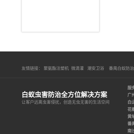
友情链接：
聚氨酯注塑机
微滴灌
潮安卫浴
番禺白蚁防治
服务
白蚁虫害防治全方位解决方案
广
让客户远离虫害侵扰，创造无虫无害的生活空间
白
花
黄
番
南