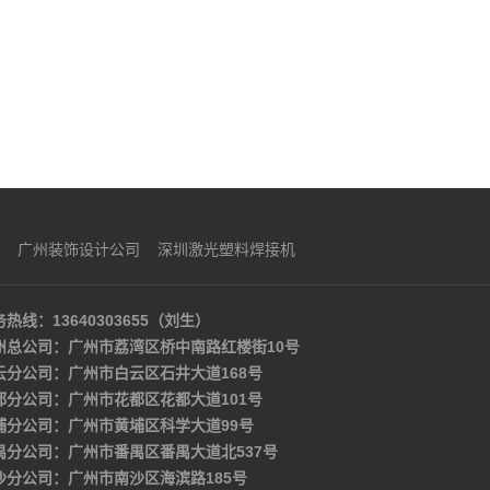
广州装饰设计公司
深圳激光塑料焊接机
热线：13640303655（刘生）
州总公司：广州市荔湾区桥中南路红楼街10号
云分公司：广州市白云区石井大道168号
都分公司：广州市花都区花都大道101号
埔分公司：广州市黄埔区科学大道99号
禺分公司：广州市番禺区番禺大道北537号
沙分公司：广州市南沙区海滨路185号