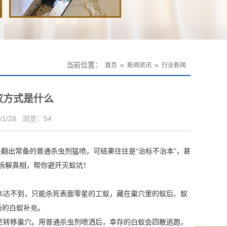
当前位置：
»
»
首页
新闻资讯
行业新闻
蚁方式是什么
1/28
浏览：
54
翻出常备的普通杀虫剂猛喷，可结果往往是“治标不治本”，甚
拆解真相，帮你避开灭蚁坑！
本达不到，只能杀死表面零星的工蚁，藏在巢穴里的蚁后、蚁
新的白蚁补充。
至转移巢穴。用普通杀虫剂喷洒后，幸存的白蚁会
四散逃跑
，