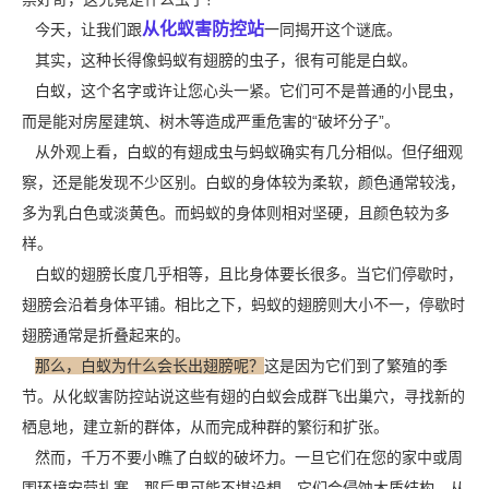
从化蚁害防控站
今天，让我们跟
一同揭开这个谜底。
其实，这种长得像蚂蚁有翅膀的虫子，很有可能是白蚁。
白蚁，这个名字或许让您心头一紧。它们可不是普通的小昆虫，
而是能对
房屋建筑
、树木等造成严重危害的“破坏分子”。
从外观上看，白蚁的有翅成虫与蚂蚁确实有几分相似。但仔细观
察，还是能发现不少区别。白蚁的身体较为柔软，颜色通常较浅，
多为乳白色或淡黄色。而蚂蚁的身体则相对坚硬，且颜色较为多
样。
白蚁的翅膀长度几乎相等，且比身体要长很多。当它们停歇时，
翅膀会沿着身体平铺。相比之下，蚂蚁的翅膀则大小不一，停歇时
翅膀通常是折叠起来的。
那么，白蚁为什么会长出翅膀呢？
这是因为它们到了繁殖的季
节。从化蚁害防控站说这些有翅的白蚁会成群飞出巢穴，寻找新的
栖息地，建立新的群体，从而完成种群的繁衍和扩张。
然而，千万不要小瞧了白蚁的破坏力。一旦它们在您的家中或周
围环境安营扎寨，那后果可能不堪设想。它们会侵蚀
木质结构
，从