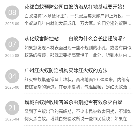
花都白蚁预防公司白蚁防治从打地基就要开始！
08
白蚁堪称“地基破坏王”，一只蚁后每天能产卵上万枚，一
个蚁巢几年内就能发展成几十万大军。它们分泌的蚁酸能
2025-09
腐蚀金属，在地基中打隧道、啃木材，导致房屋沉降开
裂，维修成本堪比重新装修！
从化蚁害防控站——白蚁为什么会长出翅膀呢？
07
如果您发现木材表面出现一些不规则的小孔，或者有类似
蚁路的痕迹，那就需要提高警惕了。此外，听到木材内部
2025-08
有异常的“沙沙”声，也可能是白蚁在活动的信号。
广州红火蚁防治机构灭除红火蚁的方法
04
红火蚁蚁巢通常呈土堆状，高出地面10-30厘米，内部有
错综复杂的通道。在春末夏初，气温回暖，是红火蚁活动
2025-06
频繁的时期，此时蚁巢更容易被发现。
增城白蚁验收所普通杀虫剂能否有效杀灭白蚁
21
又到了白蚁出飞的高峰期，不少市民被蚁害困扰，不知如
何灭杀白蚁。增城白蚁验收所说一些市民反映：如果在居
2025-04
家生活中发现白蚁，条件反射会使用杀虫剂来扑杀。