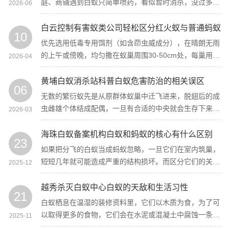
庭、商铺遇到白蚁只简单喷药，看似暂时消杀，没过多久
2026-06
又卷土重来，蛀空家具、墙体、地板，造成不小损失。
白云控制有害蚁类公司轻松区分红火蚁与普通蚂蚁
10
优先选用低毒专用饵剂（如含茚虫威成分），在晴朗无雨
的上午或傍晚，均匀撒在蚁巢周围30-50cm处，每巢用量
2026-04
约20g，让工蚁搬回巢穴毒杀蚁后，7-10天检查并补施一
次。
黄埔白蚁消杀站科普白蚁危害防治的相关误区
06
无数的繁衍蚁先是从原群体蚁巢中迁飞进来，脱翅后的成
虫雌雄个体结成配偶，一旦有合适的中央就会生存下来，
2026-03
创建新的团队，这就是又一代白蚁群体的开端。
海珠白蚁备案机构白蚁和蚂蚁的核心有什么区别
23
如果把分飞的白蚁当成蚂蚁忽略，一旦它们在室内筑巢，
短短几年就可能造成严重的结构损坏。而区分它们的关
2025-12
键，记住“等长翅+无细腰+念珠触角”就是白蚁，“不等长翅
+细腰+膝状触角”才是蚂蚁。
越秀杀灭白蚁中心白蚁的天敌和生活习性
21
白蚁栖息在温湿的装修资料里，它们以木质为食，为了可
以取得更多的食物，它们会在水泥或混凝土中腐蚀一条通
2025-11
道，然后爬到楼层的高处，继续获取食物。