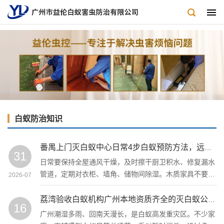
白蚁防治知识
番禺上门灭白蚁中心日常4步白蚁预防方法，远离居家蚁患
31
日常要保持全屋通风干燥，及时擦干厨卫积水、修复漏水
管道，定期对衣柜、墙角、储物间除湿。木质家具不要紧
2026-07
贴墙面，预留通风缝隙，杜绝潮湿发霉，彻底破坏白蚁生
存滋生的核心条件。
荔湾验收白蚁机构广州本地资质齐全的灭白蚁公司有哪些推荐
16
广州潮湿多雨、回南天漫长，是白蚁高发重灾区。不少家